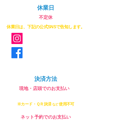
​休業日
不定休
休業日は、下記の公式SNSで告知します。
@maruhei_asobeyond_bbs
@maruhei.base
決済方法
​現地・店頭でのお支払い
現金
のみ
※カード・ＱＲ決済
使用不可
など
ネット予約でのお支払い
・
現金
オンライン決済