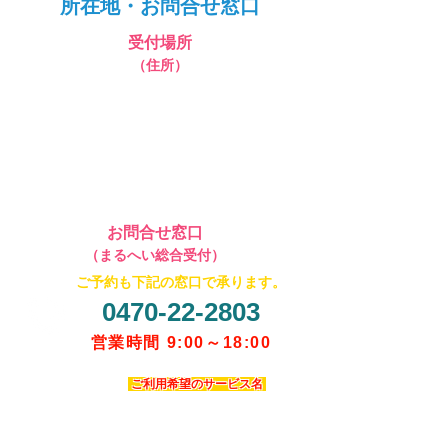
所在地・お問合せ窓口
受付場所
（住所）
〒294-0034
千葉県館山市沼 985-10
海辺の小さなお宿 まるへい民宿
＜受付：１Ｆ 屋外窓口Ａ＞
お問合せ窓口
（まるへい総合受付）
​ご予約も下記の窓口で承ります。
0470-22-2803
営業時間 9:00～18:00
当店系列サービスの総合受付窓口です。ご予約・お
問い合わせの際は「
ご利用希望のサービス名
」を
必ずお申し付けください。