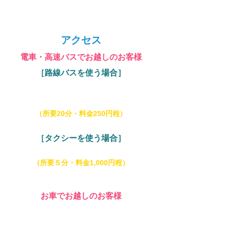
アクセス
電車・高速バスでお越しのお客様
［路線バスを使う場合］
JR内房線「館山駅｜
東口
」から
路線バス「日東
交通｜館山航空隊」乗車、終点「館山航空隊」
下車、館山港方面へ徒歩2分
（所要20分・料金250円程）
［タクシーを使う場合］
JR内房線「館山駅
」
よりタクシー乗車
（所要５分・料金1,000円程）
お車でお越しのお客様
富津館山道路「富浦IC」出口より、国道127号
経由､県道250号（内房なぎさライン）を洲崎方
面へ、信号「館山港入口」右折すぐ。