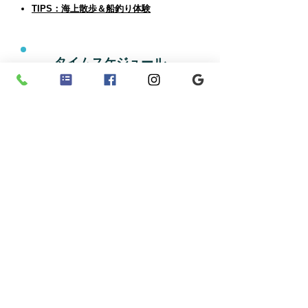
TIPS：海上散歩＆船釣り体験
タイムスケジュール
行程：海釣り体験
（レンタル釣竿）
行程：海上散歩＆船釣り体験
注意事項
（ご参加にあたって）
諸注意：海釣り体験
（レンタル釣竿）
諸注意：海上散歩＆船釣り体験
よくある質問
FAQ：海釣り体験
（レンタル釣竿）
FAQ：海上散歩＆船釣り体験