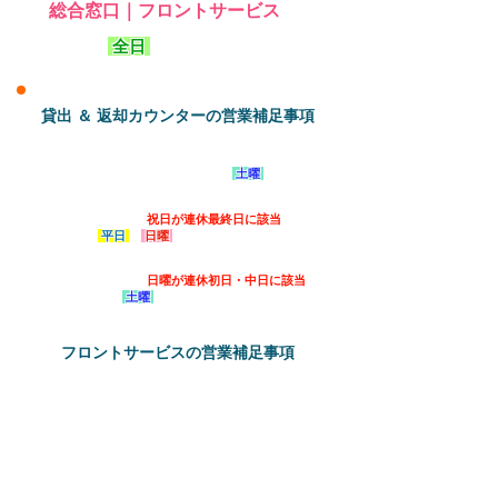
総合窓口｜フロントサービス
全日
9:00～20:00
貸出 ＆ 返却カウンターの営業補足事項
長期休暇シーズン（春・夏休み他）においては、
※
一部日程を除き、平日も含めて「
土曜
」の営業
時間適用となります。対象日・詳細は要問合せ。
連休時において「
祝日が連休最終日に該当
」する
※
場合は「
平日
・
日曜
」の営業時間適用となりま
す。
連休時において「
日曜が連休初日・中日に該当
」
※
する場合は「
土曜
」の営業時間適用となりま
す。
フロントサービスの営業補足事項
16時以降において、ご利用のお客様が全員お
※
戻りの場合は、予定を繰り上げて窓口業務を
終了させていただきます。