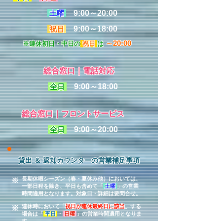
土曜
9:00～20:00
祝日
9:00～18:00
～20:00
※連休初日・中日の
祝日
は
総合窓口｜電話対応
全日
9:00～18:00
総合窓口｜フロントサービス
全日
9:00～20:00
貸出 ＆ 返却カウンターの営業補足事項
長期休暇シーズン（春・夏休み他）においては、
※
一部日程を除き、平日も含めて「
土曜
」の営業
時間適用となります。対象日・詳細は要問合せ。
連休時において「
祝日が連休最終日に該当
」する
※
場合は「
平日
・
日曜
」の営業時間適用となりま