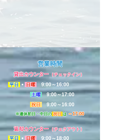
営業時間
貸出カウンター
（チェックイン）
平日
・
日曜
9:00～16:00
土曜
9:00～17:00
祝日
9:00～16:00
～17:00
※連休初日・中日の
祝日
は
返却カウンター
（チェクアウト）
平日
・
日曜
9:00～18:00