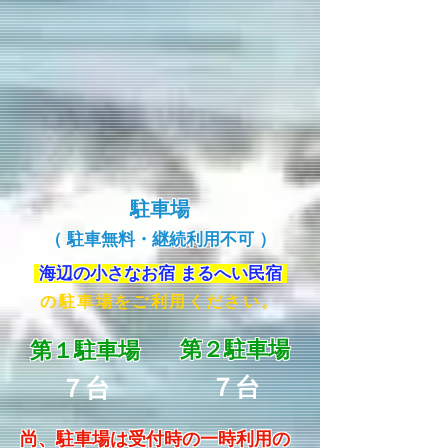
駐車場
（ 駐車無料・継続利用不可 ）
海辺の小さなお宿 まるへい民宿
の駐車場をご利用ください。
第２駐車場
第１駐車場
７台
７台
尚、駐車場は受付時の一時利用の