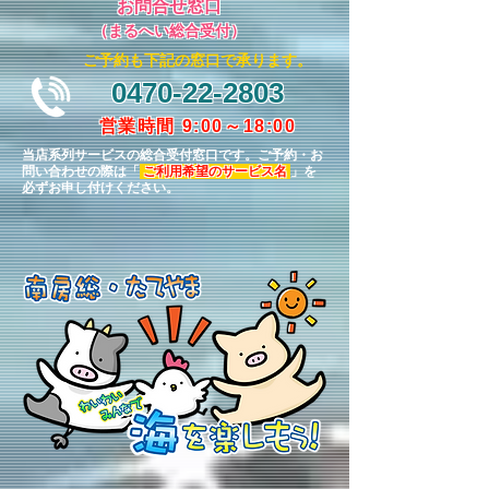
お問合せ窓口
（まるへい総合受付）
​ご予約も下記の窓口で承ります。
0470-22-2803
営業時間 9:00～18:00
当店系列サービスの総合受付窓口です。ご予約・お
問い合わせの際は「
ご利用希望のサービス名
」を
必ずお申し付けください。