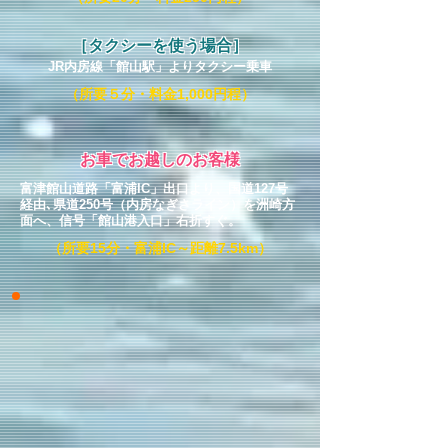
［タクシーを使う場合］
JR内房線「館山駅
」
よりタクシー乗車
（所要５分・料金1,000円程）
お車でお越しのお客様
富津館山道路「富浦IC」出口より、国道127号
経由､県道250号（内房なぎさライン）を洲崎方
面へ、信号「館山港入口」右折すぐ。
（所要15分・富浦IC～距離7.5km）