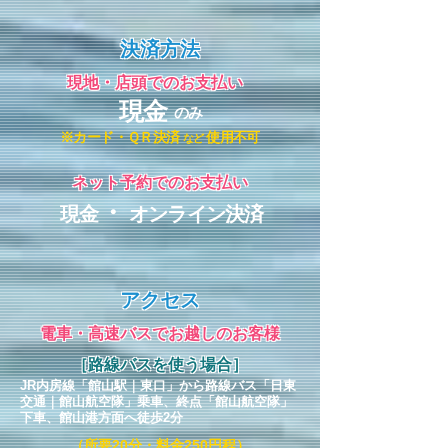
決済方法
​現地・店頭でのお支払い
現金
のみ
※カード・ＱＲ決済
使用不可
など
ネット予約でのお支払い
・
現金
オンライン決済
アクセス
電車・高速バスでお越しのお客様
［路線バスを使う場合］
JR内房線「館山駅｜
東口
」から
路線バス「日東
交通｜館山航空隊」乗車、終点「館山航空隊」
下車、館山港方面へ徒歩2分
（所要20分・料金250円程）