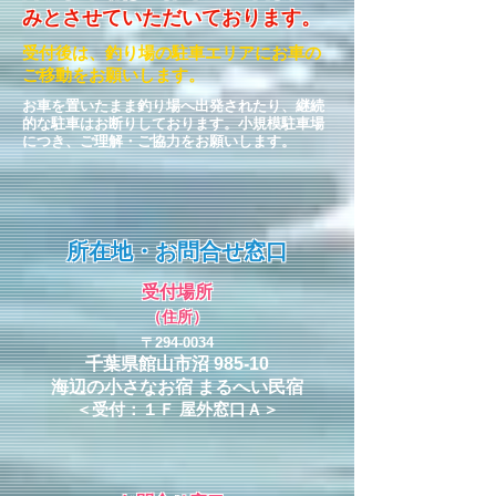
みとさせていただいております。
受付後は、釣り場の駐車エリアにお車の
ご移動をお願いします。
お車を置いたまま釣り場へ出発されたり、継続
的な駐車はお断りしております。小規模駐車場
につき、ご理解・ご協力をお願いします。
所在地・お問合せ窓口
受付場所
（住所）
〒294-0034
千葉県館山市沼 985-10
海辺の小さなお宿 まるへい民宿
＜受付：１Ｆ 屋外窓口Ａ＞