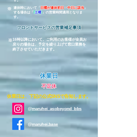
す。
連休時において「
日曜が連休初日・中日に該当
」
※
する場合は「
土曜
」の営業時間適用となりま
す。
フロントサービスの営業補足事項
16時以降において、ご利用のお客様が全員お
※
戻りの場合は、予定を繰り上げて窓口業務を
終了させていただきます。
​休業日
不定休
休業日は、下記の公式SNSで告知します。
@maruhei_asobeyond_bbs
@maruhei.base