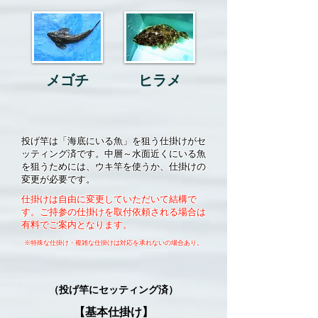
​メゴチ
​ヒラメ
投げ竿は「海底にいる魚」を狙う仕掛けがセ
ッティング済です。中層～水面近くにいる魚
を狙うためには、ウキ竿を使うか、仕掛けの
変更が必要です。
仕掛けは自由に変更していただいて結構で
す。ご持参の仕掛けを
取付
依頼される
場合は
有料でご案内となります。
※特殊な仕掛け・複雑な仕掛けは対応を承れないの場合あり。
（投げ竿にセッティング済）
【基本仕掛け】