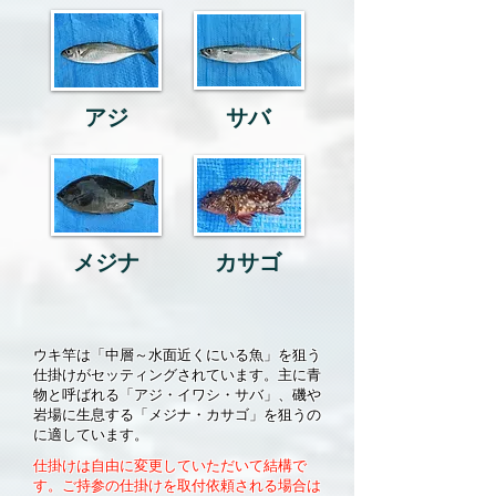
アジ
サバ
メジナ
カサゴ
ウキ竿は「中層～水面近くにいる魚」を狙う
仕掛けがセッティングされています。主に青
物と呼ばれる「アジ・イワシ・サ
バ」、磯や
岩場に生息する「メジナ・カサゴ」を狙うの
に適しています。
仕掛けは自由に変更していただいて結構で
す。ご持参の仕掛けを
取付
依頼される
場合は