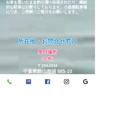
お車を置いたまま釣り場へ出発されたり、継続
的な駐車はお断りしております。小規模駐車場
につき、ご理解・ご協力をお願いします。
所在地・お問合せ窓口
受付場所
（住所）
〒294-0034
千葉県館山市沼 985-10
海辺の小さなお宿 まるへい民宿
＜受付：１Ｆ 屋外窓口Ａ＞
お問合せ窓口
（まるへい総合受付）
​ご予約も下記の窓口で承ります。
0470-22-2803