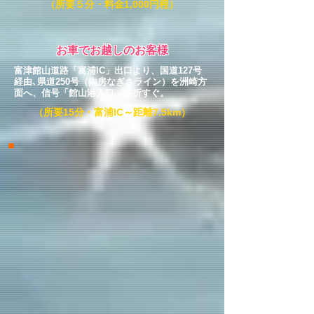
（所要５分・料金1,000円程）
お車でお越しのお客様
富津館山道路「富浦IC」出口より、国道127号
経由､県道250号（内房なぎさライン）を洲崎方
面へ、信号「館山港入口」右折すぐ。
（所要15分・富浦IC～距離7.5km）