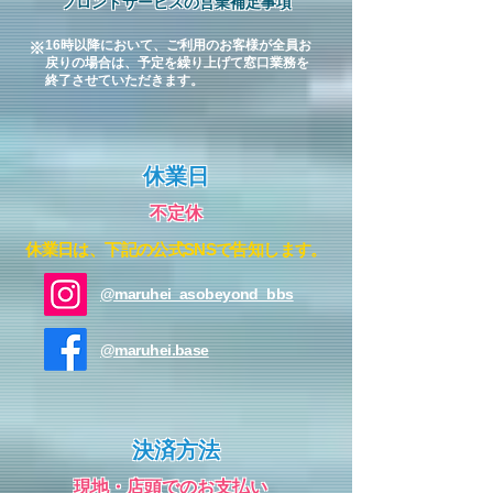
フロントサービスの営業補足事項
16時以降において、ご利用のお客様が全員お
※
戻りの場合は、予定を繰り上げて窓口業務を
終了させていただきます。
​休業日
不定休
休業日は、下記の公式SNSで告知します。
@maruhei_asobeyond_bbs
@maruhei.base
決済方法
​現地・店頭でのお支払い