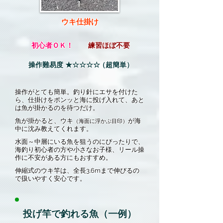
​ウキ仕掛け
​初心者ＯＫ！
練習ほぼ不要
​操作難易度
​★☆☆☆☆
（超簡単）
操作がとても簡単。釣り針にエサを付けた
ら、仕掛けをポンッと海に投げ入れて、あと
は魚が掛かるのを待つだけ。
魚が掛かると、ウキ
が海
（海面に浮かぶ目印）
中に沈み教えてくれます。
水面～中層にいる魚を狙うのにぴったりで、
海釣り初心者の方や小さなお子様、リール操
作に不安がある方にもおすすめ。
伸縮式のウキ竿は、全長3.6mまで伸びるの
で扱いやすく安心です。
投げ竿で釣れる魚（一例）