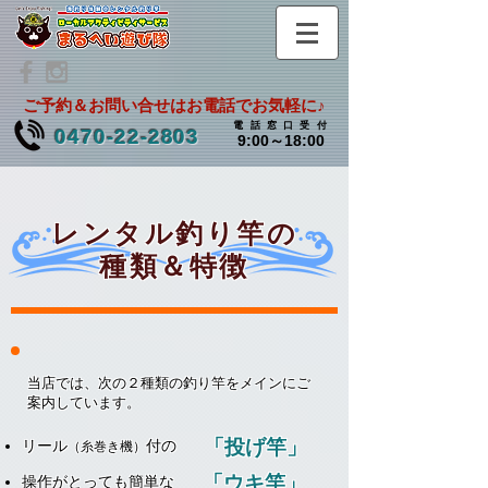
ご予約＆お問い合せはお電話でお気軽に♪
電話窓口受
付
0470-22-2803
9:00～18:00
レンタル釣り竿の
種類＆特徴
当店では、次の２種類の釣り竿をメインにご
案内しています。
「投げ竿」
リール
付の
（糸巻き機）
「ウキ竿」
操作がとっても簡単な