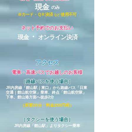
現金
のみ
※カード・ＱＲ決済
使用不可
など
ネット予約でのお支払い
・
現金
オンライン決済
アクセス
電車・高速バスでお越しのお客様
［路線バスを使う場合］
JR内房線「館山駅｜
東口
」から
路線バス「日東
交通｜館山航空隊」乗車、終点「館山航空隊」
下車、館山港方面へ徒歩2分
（所要20分・料金250円程）
［タクシーを使う場合］
JR内房線「館山駅
」
よりタクシー乗車