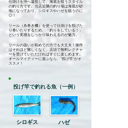
仕掛けを沖へ遠投して、海底を狙うスタイル
の釣り方です。当店近隣の釣り場は海底が砂
地になっており、シロギスやハゼを狙うのに
◎！
リール（糸巻き機）を使って仕掛けを投げた
り巻いたりするため、「釣りをしている！」
という実感をしっかり味わえるのが魅力。
リールの扱いが初めての方でも大丈夫！操作
はそれほど難しくなく、店頭で無料レクチャ
ーを受けていただければすぐに楽しめます。
オールマイティーに遊ぶなら、“投げ竿”がオ
ススメ！
投げ竿で釣れる魚（一例）
​シロギス
​ハゼ