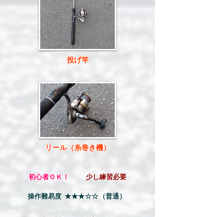
​投げ竿
​リール（糸巻き機）
​初心者ＯＫ！
少し練習必要
​操作難易度
​★★★☆☆
（​普通）