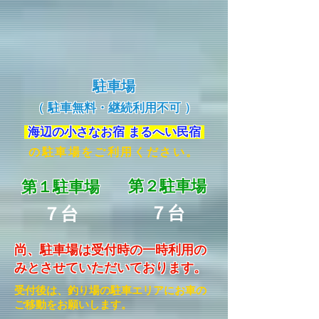
駐車場
（ 駐車無料・継続利用不可 ）
海辺の小さなお宿 まるへい民宿
の駐車場をご利用ください。
第２駐車場
第１駐車場
７台
７台
尚、駐車場は受付時の一時利用の
みとさせていただいております。
受付後は、釣り場の駐車エリアにお車の
ご移動をお願いします。