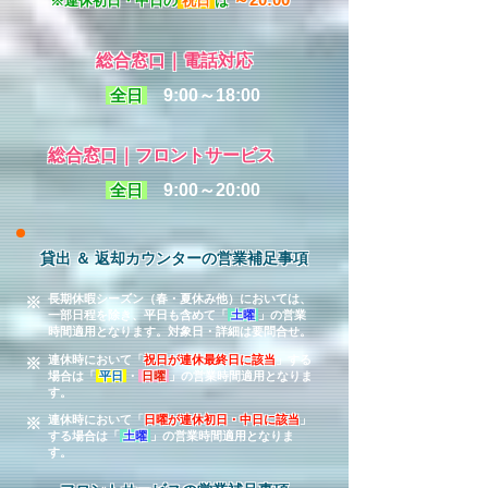
※連休初日・中日の
祝日
は
総合窓口｜電話対応
全日
9:00～18:00
総合窓口｜フロントサービス
全日
9:00～20:00
貸出 ＆ 返却カウンターの営業補足事項
長期休暇シーズン（春・夏休み他）においては、
※
一部日程を除き、平日も含めて「
土曜
」の営業
時間適用となります。対象日・詳細は要問合せ。
連休時において「
祝日が連休最終日に該当
」する
※
場合は「
平日
・
日曜
」の営業時間適用となりま
す。
連休時において「
日曜が連休初日・中日に該当
」
※
する場合は「
土曜
」の営業時間適用となりま
す。