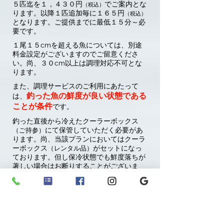
５匹迄を１，４３０円
でご案内とな
（税込）
ります。以降１匹追加毎に１６５円
（税込）
となります。ご提供までに最低１５分～必
要です。
１尾１５cmを超える魚については、別途
料金設定がございますのでご留意くださ
い。尚、３０cm以上は調理対応不可とな
ります。
また、調理サービスのご利用にあたって
釣った魚の鮮度が良い状態である
は、
ことが条件
です。
釣った直後から冷えたクーラーボックス
にて保管していただく必要があ
（ご持参）
ります。尚、当該プランにおいてはクーラ
ーボックス
がセットになっ
（レンタル品）
ております。
但し保冷状態でも鮮度落ちが
著しい場合はお断りすることがございま
す。
詳細は、下記ボタンより【釣った魚の調理
サービス】ページをご参照ください。
【釣った魚の調理サービス】ページを参照