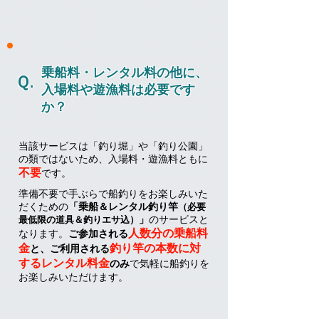
乗船料・レンタル料の他に、
Ｑ.
入場料や遊漁料は必要です
か？
当該サービスは「釣り堀」や「釣り公園」
の類ではないため、入場料・遊漁料ともに
不要
です。
準備不要で手ぶらで船釣りをお楽しみいた
だくための
「乗船＆レンタル釣り竿
（必要
」
のサービスと
最低限の道具＆釣りエサ込）
人数分の乗船料
なります。
ご参加される
金
釣り竿の本数に対
と、ご利用される
するレンタル料金
のみ
で気軽に船釣りを
お楽しみいただけます。