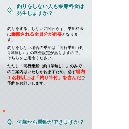
釣りをしない人も乗船料金は
Ｑ.
発生しますか？
釣りをする、しないに関わらず、乗船料金
乗船される全員分が必要
は
となりま
す。
​釣りをしない場合の乗船は「
同行乗船
（釣
」の料金設定がありますので、
り竿無し）
そちらをご用命ください。
​ただし
「同行乗船
」のみで
（釣り竿無し）
組内
のご案内はいたしかねますため、必ず
１名様以上は「釣り竿付」を含んだ
ご
予約
をお願いします。
Ｑ.
何歳から乗船ができますか？