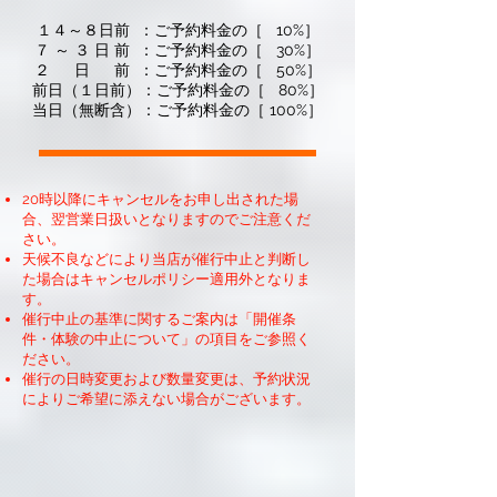
１４～８日前 ：ご予約料金の［ 10%］
７ ～ ３ 日 前 ：ご予約料金の［ 30%］
２ 日 前 ：ご予約料金の［ 50%］
前日（１日前）：ご予約料金の［ 80%］
当日（無断含）：ご予約料金の［ 100%］
20時以降にキャンセルをお申し出された場
合、翌営業日扱いとなりますのでご注意くだ
さい。
天候不良などにより当店が催行中止と判断し
た場合はキャンセルポリシー適用外となりま
す。
催行中止の基準に関するご案内は「開催条
件・体験の中止について」の項目をご参照く
ださい。
催行の日時変更および数量変更は、予約状況
によりご希望に添えない場合がございます。