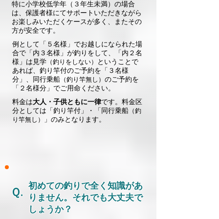
特に小学校低学年（３年生未満）の場合
は、保護者様にてサポートいただきながら
お楽しみいただくケースが多く、またその
方が安全です。
例として「５名様」でお越しになられた場
合で「内３名様」が釣りをして、「内２名
様」は見学
ということで
（釣りをしない）
あれば、釣り竿付のご予約を「３名様
分」、同行乗船
のご予約を
（釣り竿無し）
「２名様分」でご用命ください。
料金は
大人・子供ともに一律
です。料金区
分としては「釣り竿付」・「同行乗船
（釣
」のみとなります。
り竿無し）
初めての釣りで全く知識があ
Ｑ.
りません。それでも大丈夫で
しょうか？