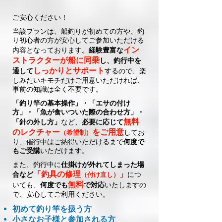
ご安心ください！
当該プランは、船釣りが初めての方や、釣
り初心者の方が安心してご参加いただける
イン
内容となっております。
経験豊富な
ストラクターが船に同乗
し、釣行中を
しっかりとサポート
通して
するので、楽
しみたいキモチだけご用意いただければ、
事前の知識は全く不要です。
「釣り竿の基本操作」・「エサの付け
方」・「魚が食いついた際の合わせ方」・
無料
「針の外し方」
など、
必要に応じて
のレクチャー
をご用意
してお
（希望制）
り、催行中はご納得いただけるまで
何度で
もご受講
いただけます。
また、釣行中に
仕掛けが外れてしまった場
「釣具の修理
」
合など
につ
（付け直し）
無料
いても、
何度でも
で対応
いたしますの
で、安心してご利用ください。
初めて釣り竿を扱う方
​小さなお子様と参加される方