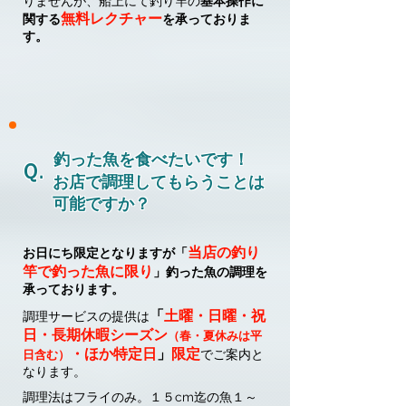
りませんが、船上にて釣り竿の
基本操作に
無料レクチャー
関する
を承っておりま
す。
釣った魚を食べたいです！
Ｑ.
お店で調理してもらうことは
可能ですか？
当店の釣り
お日にち限定となりますが「
竿で釣った魚に限り
」
釣った魚の調理を
承っております。
「
土曜・日曜・祝
調理サービスの提供は
日・長期休暇シーズン
（春・夏休みは平
・ほか特定日
」
限定
でご案内と
日含む）
なります。
調理法はフライのみ。１５cm迄の魚１～