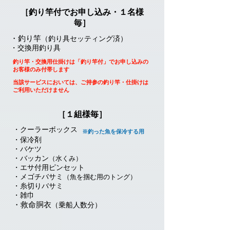
［釣り竿付でお申し込み・１名様
毎］
・釣り竿
（釣り具セッティング済）
・交換用釣り具
釣り竿・交換用仕掛けは「釣り竿付」でお申し込みの
お客様のみ付帯します
当該サービスにおいては、ご持参の釣り竿・仕掛けは
ご利用いただけません
［１組様毎］
・クーラーボックス
※釣った魚を保冷する用
・保冷剤
・バケツ
・バッカン
（水くみ）
・エサ付用ピンセット
・メゴチバサミ
（魚を掴む用のトング）
・糸切りバサミ
・雑巾
・救命胴衣
（乗船人数分
）