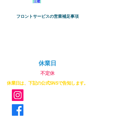
する場合は「
土曜
」の営業時間適用となりま
す。
フロントサービスの営業補足事項
16時以降において、ご利用のお客様が全員お
※
戻りの場合は、予定を繰り上げて窓口業務を
終了させていただきます。
​休業日
不定休
休業日は、下記の公式SNSで告知します。
@maruhei_asobeyond_bbs
@maruhei.base