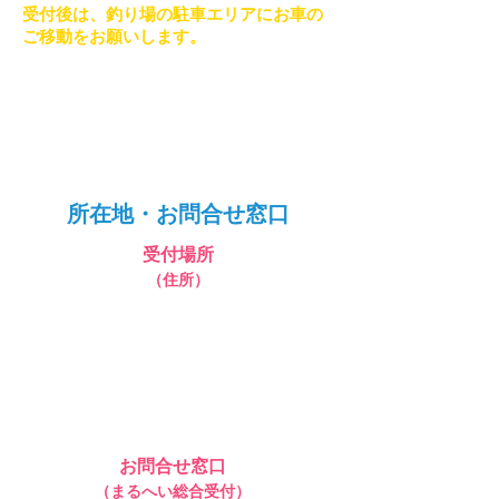
受付後は、釣り場の駐車エリアにお車の
ご移動をお願いします。
お車を置いたまま釣り場へ出発されたり、継続
的な駐車はお断りしております。小規模駐車場
につき、ご理解・ご協力をお願いします。
所在地・お問合せ窓口
受付場所
（住所）
〒294-0034
千葉県館山市沼 985-10
海辺の小さなお宿 まるへい民宿
＜受付：１Ｆ 屋外窓口Ａ＞
お問合せ窓口
（まるへい総合受付）