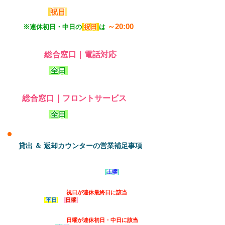
祝日
9:00～18:00
～20:00
※連休初日・中日の
祝日
は
総合窓口｜電話対応
全日
9:00～18:00
総合窓口｜フロントサービス
全日
9:00～20:00
貸出 ＆ 返却カウンターの営業補足事項
長期休暇シーズン（春・夏休み他）においては、
※
一部日程を除き、平日も含めて「
土曜
」の営業
時間適用となります。対象日・詳細は要問合せ。
連休時において「
祝日が連休最終日に該当
」する
※
場合は「
平日
・
日曜
」の営業時間適用となりま
す。
連休時において「
日曜が連休初日・中日に該当
」
※