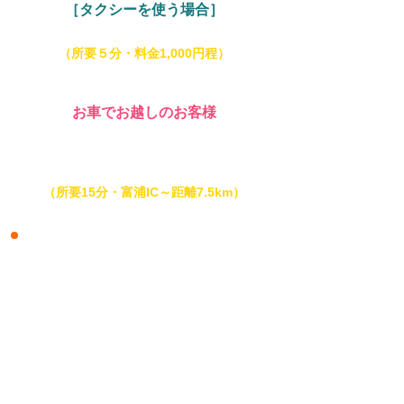
［タクシーを使う場合］
JR内房線「館山駅
」
よりタクシー乗車
（所要５分・料金1,000円程）
お車でお越しのお客様
富津館山道路「富浦IC」出口より、国道127号
経由､県道250号（内房なぎさライン）を洲崎方
面へ、信号「館山港入口」右折すぐ。
（所要15分・富浦IC～距離7.5km）