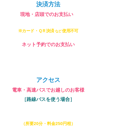
決済方法
​現地・店頭でのお支払い
現金
のみ
※カード・ＱＲ決済
使用不可
など
ネット予約でのお支払い
・
現金
オンライン決済
アクセス
電車・高速バスでお越しのお客様
［路線バスを使う場合］
JR内房線「館山駅｜
東口
」から
路線バス「日東
交通｜館山航空隊」乗車、終点「館山航空隊」
下車、館山港方面へ徒歩2分
（所要20分・料金250円程）